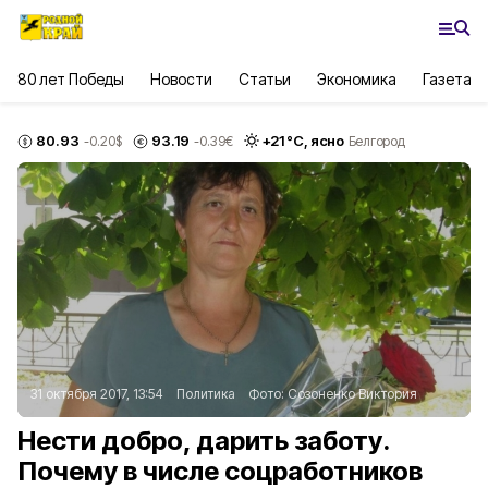
80 лет Победы
Новости
Статьи
Экономика
Газета
80.93
93.19
+
21
°С,
ясно
-0.20
$
-0.39
€
Белгород
31 октября 2017, 13:54
Политика
Фото:
Созоненко Виктория
Нести добро, дарить заботу.
Почему в числе соцработников