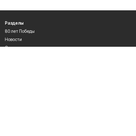
Разделы
80 лет Победы
Новости
Статьи
Экономика
Газета
Официальные документы
Политика
Спорт
Происшествия
О проекте
Об издании
Правила использования