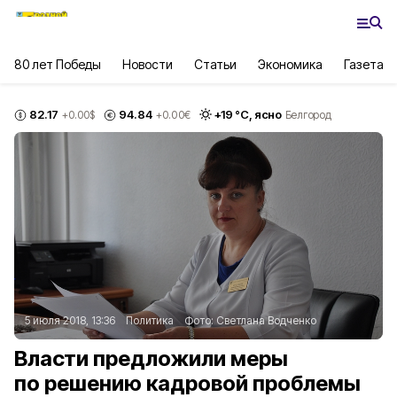
80 лет Победы
Новости
Статьи
Экономика
Газета
82.17
94.84
+
19
°С,
ясно
+0.00
$
+0.00
€
Белгород
5 июля 2018, 13:36
Политика
Фото:
Светлана Водченко
Власти предложили меры
по решению кадровой проблемы