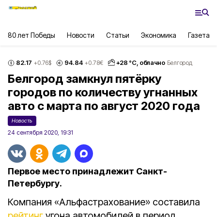
80 лет Победы
Новости
Статьи
Экономика
Газета
82.17
94.84
+
28
°С,
облачно
+0.76
$
+0.78
€
Белгород
Белгород замкнул пятёрку
городов по количеству угнанных
авто с марта по август 2020 года
Новость
24 сентября 2020, 19:31
Первое место принадлежит Санкт-
Петербургу.
Компания «Альфастрахование» составила
рейтинг
угона автомобилей в период