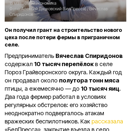
15 мая , 09:53
Экономика
Фото:
Алексей Дацковский (БелПресса)
/ Вячеслав
Спиридонов
Он получил грант на строительство нового
цеха после потери фермы в приграничном
селе.
Предприниматель
Вячеслав Спиридонов
содержал
10 тысяч перепёлок
в селе
Пороз Грайворонского округа. Каждый год
он продавал около
полутора тонн мяса
птицы, а ежемесячно — до
10 тысяч яиц
.
Два года фермер работал в условиях
регулярных обстрелов: его хозяйство
неоднократно подвергалось атакам
вражеских беспилотников. Как
рассказала
«БелПресса», закрытие въезда в село