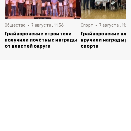
Общество
7 августа , 11:36
Спорт
7 августа , 11:2
Грайворонские строители
Грайворонские вла
получили почётные награды
вручили награды р
от властей округа
спорта