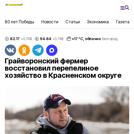
80 лет Победы
Новости
Статьи
Экономика
Газета
82.17
94.84
+
17
°С,
облачно
+0.76
$
+0.78
€
Белгород
Грайворонский фермер
восстановил перепелиное
хозяйство в Красненском округе