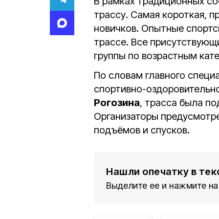
В рамках традиционных со
трассу. Самая короткая, п
новичков. Опытные спорт
трассе. Все присутствующ
группы по возрастным кат
По словам главного специ
спортивно-оздоровительно
Рогозина
, трасса была п
Организаторы предусмотре
подъёмов и спусков.
Нашли опечатку в тек
Выделите ее и нажмите на