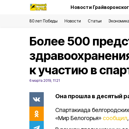
Новости Грайворонског
80 лет Победы
Новости
Статьи
Экономик
Более 500 пред
здравоохранени
к участию в спа
6 марта 2019, 11:21
Она прошла в десятый ра
Спартакиада белгородски
«Мир Белогорья»
сообщил