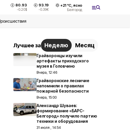
80.93
93.19
+
21
°С,
ясно
-0.20
$
-0.39
€
Белгород
Происшествия
Неделю
Месяц
Лучшее за
Грайворонцы изучили
артефакты приходского
музея в Головчино
Вчера, 12:46
Грайворонские лесничие
напомнили о правилах
пожарной безопасности
Вчера, 15:00
Александр Шуваев:
формирование «БАРС-
Белгород» получило партию
техники и оборудования
31 июля , 14:54