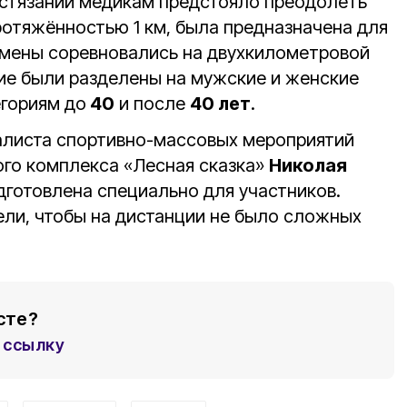
стязаний медикам предстояло преодолеть
ротяжённостью 1 км, была предназначена для
смены соревновались на двухкилометровой
ие были разделены на мужские и женские
егориям до
40
и после
40 лет
.
алиста спортивно-массовых мероприятий
го комплекса «Лесная сказка»
Николая
одготовлена специально для участников.
ли, чтобы на дистанции не было сложных
сте?
ссылку