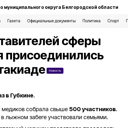
о муниципального округа Белгородской области
а
Газета
Официальные документы
Политика
Спорт
ставителей сферы
я присоединились
ртакиаде
Новость
з в Губкине.
х медиков собрала свыше
500 участников
.
, в лыжном забеге участвовали семьями.