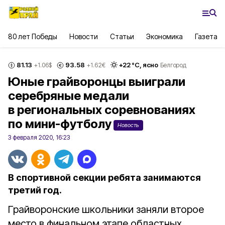
80 лет Победы
Новости
Статьи
Экономика
Газета
81.13
93.58
+
22
°С,
ясно
+1.06
$
+1.62
€
Белгород
Юные грайворонцы выиграли
серебряные медали
в региональных соревнованиях
по мини-футболу
Новость
3 февраля 2020, 16:23
В спортивной секции ребята занимаются
третий год.
Грайворонские школьники заняли второе
место в финальном этапе областных