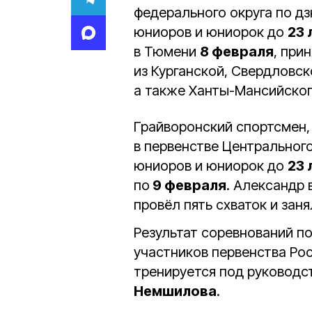
федерального округа по д
юниоров и юниорок до
23 
в Тюмени
8 февраля
, при
из Курганской, Свердловс
а также Ханты-Мансийског
Грайворонский спортсмен
в первенстве Центральног
юниоров и юниорок до
23 
по
9 февраля
. Александр 
провёл пять схваток и заня
Результат соревнований по
участников первенства Ро
тренируется под руководс
Немшилова
.