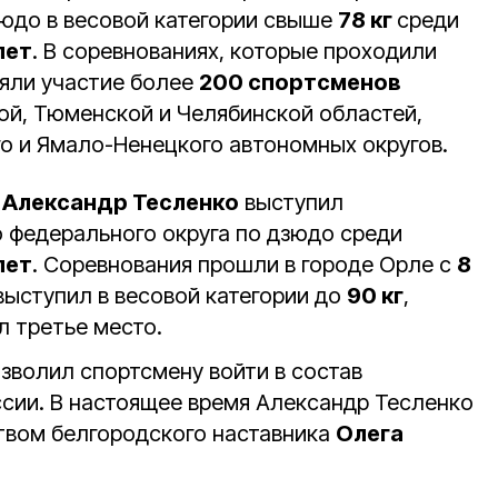
зюдо в весовой категории свыше
78 кг
среди
лет
. В соревнованиях, которые проходили
няли участие более
200 спортсменов
кой, Тюменской и Челябинской областей,
о и Ямало-Ненецкого автономных округов.
,
Александр Тесленко
выступил
о федерального округа по дзюдо среди
лет
. Соревнования прошли в городе Орле с
8
выступил в весовой категории до
90 кг
,
л третье место.
зволил спортсмену войти в состав
ссии. В настоящее время Александр Тесленко
твом белгородского наставника
Олега