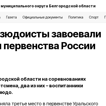
 муниципального округа Белгородской области
а
Газета
Официальные документы
Политика
Спорт
дзюдоисты завоевали
л первенства России
родской области на соревнованиях
смена, два из них – воспитанники
зюдо.
няла третье место в первенстве Уральского