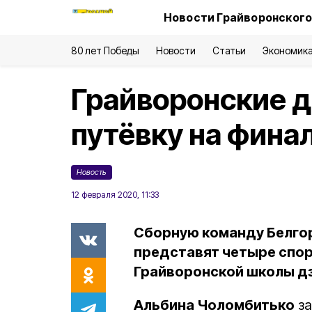
Новости Грайворонского
80 лет Победы
Новости
Статьи
Экономик
Грайворонские 
путёвку на фина
Новость
12 февраля 2020, 11:33
Сборную команду Белго
представят четыре спорт
Грайворонской школы д
Альбина Чоломбитько
за