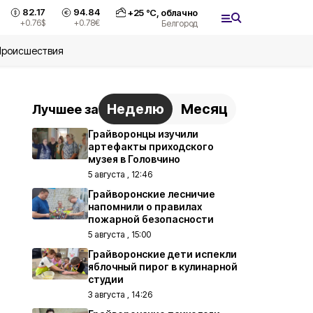
82.17
94.84
+
25
°С,
облачно
+0.76
$
+0.78
€
Белгород
Происшествия
Неделю
Месяц
Лучшее за
Грайворонцы изучили
артефакты приходского
музея в Головчино
5 августа , 12:46
Грайворонские лесничие
напомнили о правилах
пожарной безопасности
5 августа , 15:00
Грайворонские дети испекли
яблочный пирог в кулинарной
студии
3 августа , 14:26