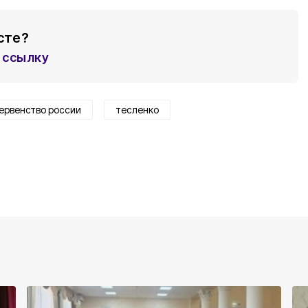
сте?
ссылку
ервенство россии
тесленко