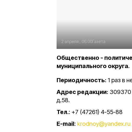
2 апреля , 06:00
Газета
Общественно - политиче
муниципального округа.
Периодичность:
1 раз в 
Адрес редакции:
309370 Б
д.58.
Тел.
: +7 (47261) 4-55-88
E-mail
:
krodnoy@yandex.ru