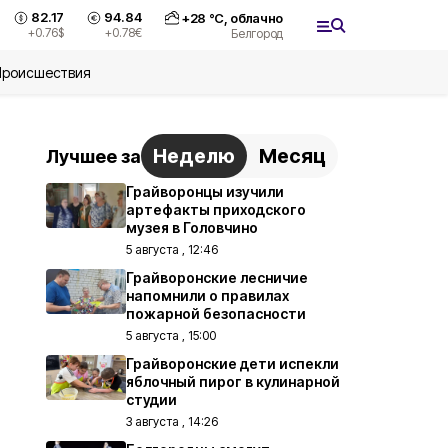
82.17
94.84
+
28
°С,
облачно
+0.76
$
+0.78
€
Белгород
Происшествия
Неделю
Месяц
Лучшее за
Грайворонцы изучили
артефакты приходского
музея в Головчино
5 августа , 12:46
Грайворонские лесничие
напомнили о правилах
пожарной безопасности
5 августа , 15:00
Грайворонские дети испекли
яблочный пирог в кулинарной
студии
3 августа , 14:26