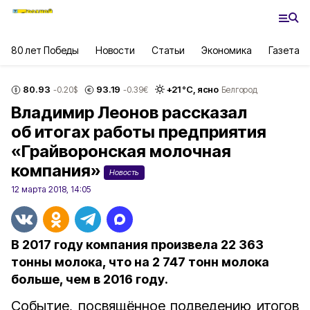
80 лет Победы
Новости
Статьи
Экономика
Газета
80.93
93.19
+
21
°С,
ясно
-0.20
$
-0.39
€
Белгород
Владимир Леонов рассказал
об итогах работы предприятия
«Грайворонская молочная
компания»
Новость
12 марта 2018, 14:05
В 2017 году компания произвела 22 363
тонны молока, что на 2 747 тонн молока
больше, чем в 2016 году.
Событие, посвящённое подведению итогов