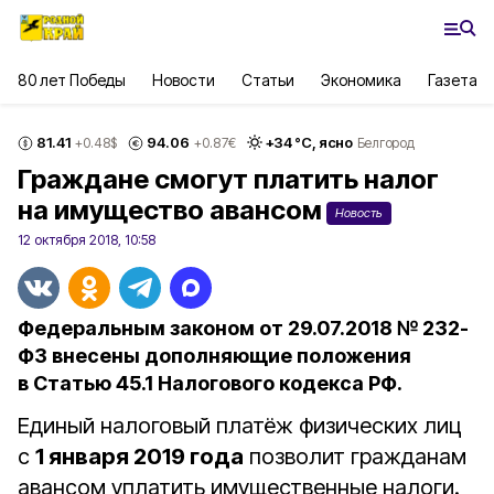
80 лет Победы
Новости
Статьи
Экономика
Газета
81.41
94.06
+
34
°С,
ясно
+0.48
$
+0.87
€
Белгород
Граждане смогут платить налог
на имущество авансом
Новость
12 октября 2018, 10:58
Федеральным законом от 29.07.2018 № 232-
ФЗ внесены дополняющие положения
в Статью 45.1 Налогового кодекса РФ.
Единый налоговый платёж физических лиц
с
1 января 2019 года
позволит гражданам
авансом уплатить имущественные налоги.