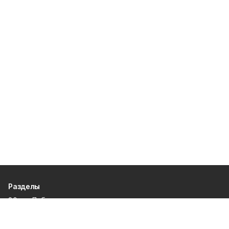
Разделы
80 лет Победы
Новости
Статьи