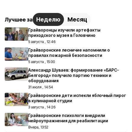
Неделю
Месяц
Лучшее за
Грайворонцы изучили артефакты
приходского музея в Головчино
5 августа , 12:46
Грайворонские лесничие напомнили о
правилах пожарной безопасности
5 августа , 15:00
Александр Шуваев: формирование «БАРС-
Белгород» получило партию техники и
оборудования
31 июля , 14:54
Грайворонские дети испекли яблочный пирог
в кулинарной студии
3 августа , 14:26
Грайворонские психологи внедрили
нейроупражнения для реабилитации
Вчера, 13:52