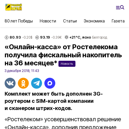
80 лет Победы
Новости
Статьи
Экономика
Газета
80.93
93.19
+
21
°С,
ясно
-0.20
$
-0.39
€
Белгород
«Онлайн-касса» от Ростелекома
получила фискальный накопитель
на 36 месяцев*
Новость
3 декабря 2018, 11:43
Комплект может быть дополнен 3G-
роутером с SIM-картой компании
и сканером штрих-кодов.
«Ростелеком» усовершенствовал решение
«Онлайн-касса», дополнив предложение