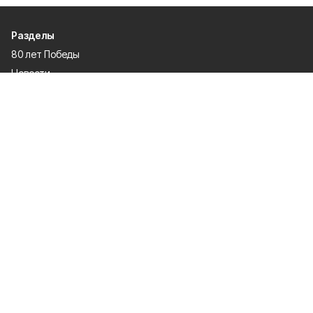
Разделы
80 лет Победы
Новости
Статьи
Экономика
Газета
Официальные документы
Политика
Спорт
Происшествия
О проекте
Об издании
Правила использования
Политика конфиденциальности