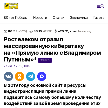
80 лет Победы
Новости
Статьи
Экономика
Газета
80.93
93.19
+
26
°С,
ясно
-0.20
$
-0.39
€
Белгород
Ростелеком отразил
массированную кибератаку
на «Прямую линию с Владимиром
Путиным»*
Новость
27 июня 2019, 11:15
В 2019 году основной сайт и ресурсы
видеотрансляции прямой линии
подверглись самому большому количеству
воздействий за всё время проведения этих