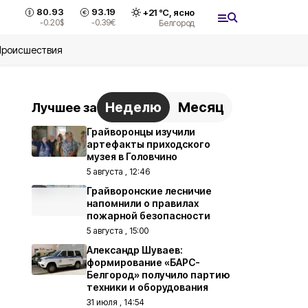
80.93
93.19
+
21
°С,
ясно
-0.20
$
-0.39
€
Белгород
Происшествия
Неделю
Месяц
Лучшее за
Грайворонцы изучили
артефакты приходского
музея в Головчино
5 августа , 12:46
Грайворонские лесничие
напомнили о правилах
пожарной безопасности
5 августа , 15:00
Александр Шуваев:
формирование «БАРС-
Белгород» получило партию
техники и оборудования
31 июля , 14:54