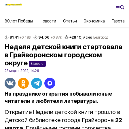
80 лет Победы
Новости
Статьи
Экономика
Газета
81.41
94.06
+
28
°С,
ясно
+0.48
$
+0.87
€
Белгород
Неделя детской книги стартовала
в Грайворонском городском
округе
Новость
23 марта 2022, 14:26
На празднике открытия побывали юные
читатели и любители литературы.
Открытие Недели детской книги прошло в
Детской библиотеке города Грайворона
22
марта
. Почётными гостями торжества