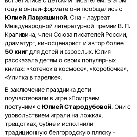
встретились с детским писателем. В этом
году в онлай-формате они пообщались с
Юлией Лавряшиной
. Она - лауреат
Международной литературной премии В. П.
Крапивина, член Союза писателей России,
драматург, киносценарист и автор более
50 книг
для детей и взрослых. Юлия
рассказала детям о своих популярных
книгах: «Котёнок в космосе», «Коробочка»,
«Улитка в тарелке».
В заключение праздника дети
поучаствовали в игре «Поиграем,
постучим» с
Юлией Стародубовой
. Они с
удовольствием играли на ложках,
трещотках, бубне и исполнили
традиционную белгородскую пляску -