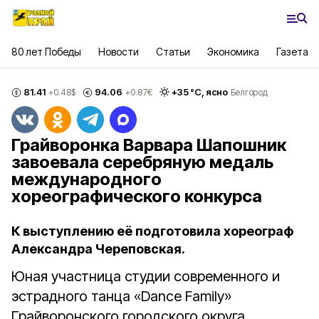
80 лет Победы
Новости
Статьи
Экономика
Газета
81.41
94.06
+
35
°С,
ясно
+0.48
$
+0.87
€
Белгород
Грайворонка Варвара Шапошник
завоевала серебряную медаль
международного
хореографического конкурса
К выступлению её подготовила хореограф
Александра Череповская.
Юная участница студии современного и
эстрадного танца «Dance Family»
Грайворонского городского округа