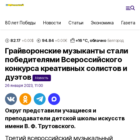
80 лет Победы
Новости
Статьи
Экономика
Газета
82.17
94.84
+
16
°С,
облачно
+0.00
$
+0.00
€
Белгород
Грайворонские музыканты стали
победителями Всероссийского
конкурса креативных солистов и
дуэтов
Новость
26 января 2023, 11:00
Округ представили учащиеся и
преподаватели детской школы искусств
имени В. Ф. Трутовского.
Третий всероссийский музыкальный