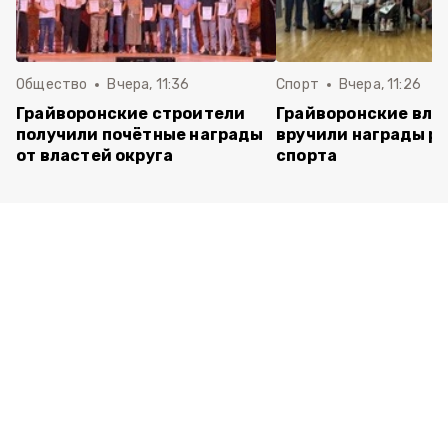
Общество
Вчера, 11:36
Спорт
Вчера, 11:26
Грайворонские строители
Грайворонские вла
получили почётные награды
вручили награды р
от властей округа
спорта