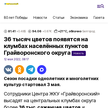
80 лет Победы
Новости
Статьи
Экономика
Газета
81.41
94.06
+
21
°С,
облачно
+0.48
$
+0.87
€
Белгород
36 тысяч цветов появятся на
клумбах населённых пунктов
Грайворонского округа
Новость
12 мая 2022, 08:17
Сезон посадки однолетних и многолетних
культур стартовал 3 мая.
Сотрудники Центра ЖКУ «Грайворонский»
высадят на центральных клумбах округа
более
36 тыс. саженцев цветов
и