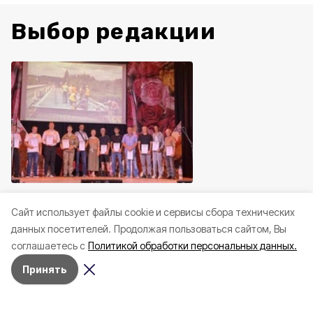
Выбор редакции
Общество
7 августа , 11:36
Спорт
7 августа , 11:2
Cайт использует файлы cookie и сервисы сбора технических
Грайворонские строители
Грайворонские вла
данных посетителей.
Продолжая пользоваться сайтом, Вы
получили почётные награды
вручили награды р
соглашаетесь с
Политикой обработки персональных данных.
от властей округа
спорта
Принять