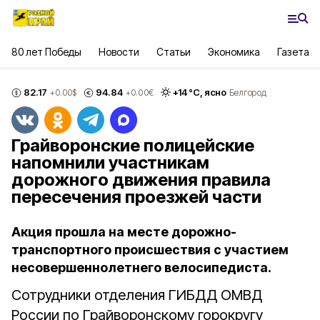
80 лет Победы
Новости
Статьи
Экономика
Газета
82.17
94.84
+
14
°С,
ясно
+0.00
$
+0.00
€
Белгород
Грайворонские полицейские
напомнили участникам
дорожного движения правила
пересечения проезжей части
Акция прошла на месте дорожно-
транспортного происшествия с участием
несовершеннолетнего велосипедиста.
Сотрудники отделения ГИБДД ОМВД
России по Грайворонскому горокругу