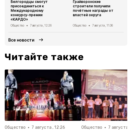
Белгородцы смогут
Грайворонские
присоединиться к
строители получили
Международному
почётные награды от
конкурсу-премии
властей округа
«КАРДО»
Общество
7 августа , 12:26
Общество
7 августа , 11:36
Все новости
Читайте также
Общество
7 августа , 12:26
Общество
7 августа , 