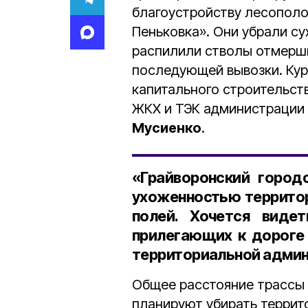
благоустройству лесополо
Пеньковка». Они убрали су
распилили стволы отмерши
последующей вывозки. Кур
капитального строительств
ЖКХ и ТЭК администрации 
Мусиенко
.
«Грайворонский город
ухоженностью территор
полей. Хочется виде
прилегающих к дороге 
территориальной админ
Общее расстояние трассы
планируют убирать террит