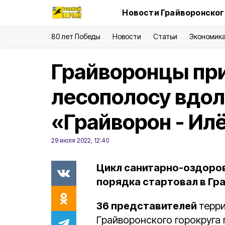
Новости Грайворонског
80 лет Победы
Новости
Статьи
Экономик
Грайворонцы при
лесополосу вдол
«Грайворон - Ил
29 июля 2022, 12:40
Цикл санитарно-оздоро
порядка стартовал в Гр
36 представителей
терр
Грайворонского горокруга 