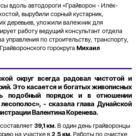
сы вдоль автодороги «Грайворон - Илёк-
хостой, вырубили сорный кустарник,
х деревьев, уложили валежник для
ирует работу ведущий консультант отдела
а управления по строительству, транспорту,
Грайворонского горокруга
Михаил
ской округ всегда радовал чистотой и
ий. Это касается и богатых живописных
ть подобный порядок и в отношении
лесополос», - сказала глава Дунайской
истрации Валентина Коренева.
 составляет
39,1 км
. В один день грайворонцы
орию на участке в
2,5 км
. Работы по очистке