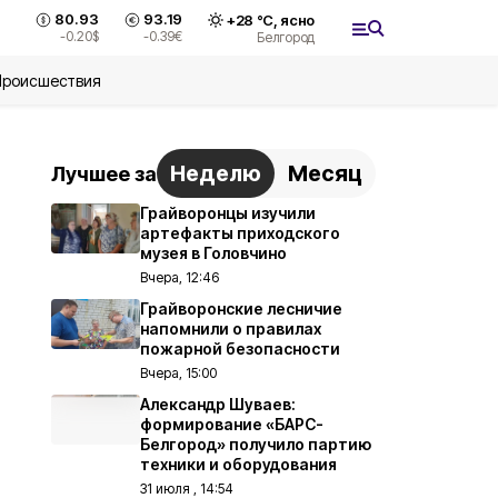
80.93
93.19
+
28
°С,
ясно
-0.20
$
-0.39
€
Белгород
Происшествия
Неделю
Месяц
Лучшее за
Грайворонцы изучили
артефакты приходского
музея в Головчино
Вчера, 12:46
Грайворонские лесничие
напомнили о правилах
пожарной безопасности
Вчера, 15:00
Александр Шуваев:
формирование «БАРС-
Белгород» получило партию
техники и оборудования
31 июля , 14:54