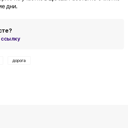
ие дни.
сте?
ссылку
дорога