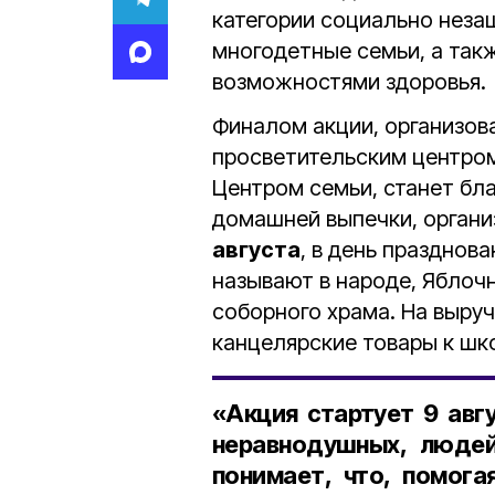
категории социально нез
многодетные семьи, а так
возможностями здоровья.
Финалом акции, организов
просветительским центром
Центром семьи, станет бл
домашней выпечки, органи
августа
, в день празднов
называют в народе, Яблочн
соборного храма. На выру
канцелярские товары к ш
«Акция стартует
9 авг
неравнодушных, людей
понимает, что, помог