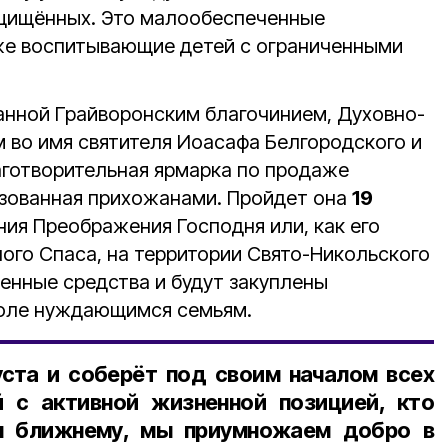
ащищённых. Это малообеспеченные
же воспитывающие детей с ограниченными
анной Грайворонским благочинием, Духовно-
 во имя святителя Иоасафа Белгородского и
аготворительная ярмарка по продаже
зованная прихожанами. Пройдет она
19
ания Преображения Господня или, как его
ого Спаса, на территории Свято-Никольского
ченные средства и будут закуплены
коле нуждающимся семьям.
уста
и соберёт под своим началом всех
 с активной жизненной позицией, кто
ая ближнему, мы приумножаем добро в