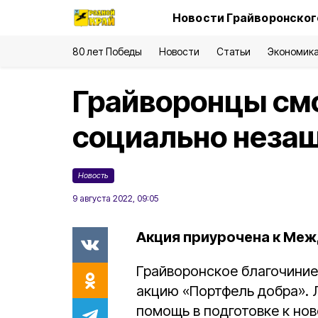
Новости Грайворонског
80 лет Победы
Новости
Статьи
Экономик
Грайворонцы см
социально нез
Новость
9 августа 2022, 09:05
Акция приурочена к Меж
Грайворонское благочини
акцию «Портфель добра».
помощь в подготовке к но