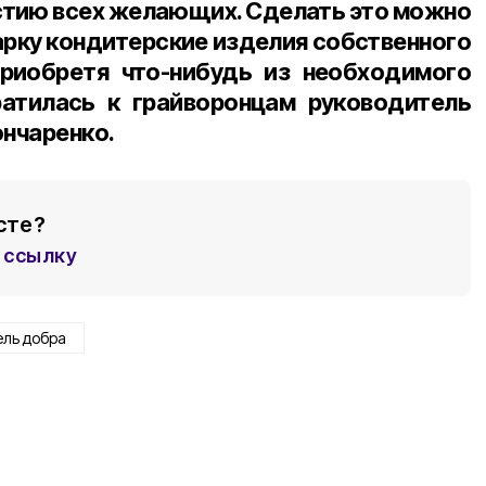
астию всех желающих. Сделать это можно
арку кондитерские изделия собственного
приобретя что-нибудь из необходимого
ратилась к грайворонцам руководитель
ончаренко.
сте?
ссылку
ель добра