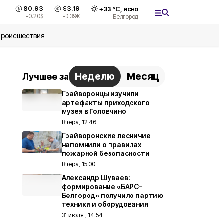
80.93
93.19
+
33
°С,
ясно
-0.20
$
-0.39
€
Белгород
Происшествия
Неделю
Месяц
Лучшее за
Грайворонцы изучили
артефакты приходского
музея в Головчино
Вчера, 12:46
Грайворонские лесничие
напомнили о правилах
пожарной безопасности
Вчера, 15:00
Александр Шуваев:
формирование «БАРС-
Белгород» получило партию
техники и оборудования
31 июля , 14:54