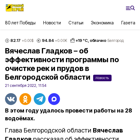
80 лет Победы
Новости
Статьи
Экономика
Газета
82.17
94.84
+
19
°С,
облачно
+0.00
$
+0.00
€
Белгород
Вячеслав Гладков – об
эффективности программы по
очистке рек и прудов в
Белгородской области
Новость
21 сентября 2022, 11:54
В этом году удалось провести работы на 28
водоёмах.
Глава Белгородской области
Вячеслав
Гладков
рассказал об эффективности