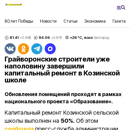
80 лет Победы
Новости
Статьи
Экономика
Газета
81.41
94.06
+
26
°С,
ясно
+0.48
$
+0.87
€
Белгород
Грайворонские строители уже
наполовину завершили
капитальный ремонт в Козинской
школе
Обновления помещений проходят в рамках
национального проекта «Образование».
Капитальный ремонт Козинской сельской
школы выполнен на
50%
. Об этом
сообщила
пресс-служба администрации