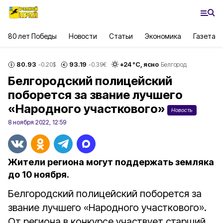
80 лет Победы
Новости
Статьи
Экономика
Газета
80.93
93.19
+
24
°С,
ясно
-0.20
$
-0.39
€
Белгород
Белгородский полицейский
поборется за звание лучшего
«Народного участкового»
Новость
8 ноября 2022, 12:59
Жители региона могут поддержать земляка
до 10 ноября.
Белгородский полицейский поборется за
звание лучшего «Народного участкового».
От региона в конкурсе участвует старший