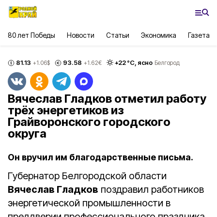
80 лет Победы
Новости
Статьи
Экономика
Газета
81.13
93.58
+
22
°С,
ясно
+1.06
$
+1.62
€
Белгород
Вячеслав Гладков отметил работу
трёх энергетиков из
Грайворонского городского
округа
Он вручил им благодарственные письма.
Губернатор Белгородской области
Вячеслав Гладков
поздравил работников
энергетической промышленности в
преддверии профессионального праздника.