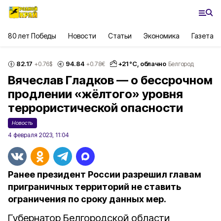
80 лет Победы
Новости
Статьи
Экономика
Газета
82.17
94.84
+
21
°С,
облачно
+0.76
$
+0.78
€
Белгород
Вячеслав Гладков — о бессрочном
продлении «жёлтого» уровня
террористической опасности
Новость
4 февраля 2023, 11:04
Ранее президент России разрешил главам
приграничных территорий не ставить
ограничения по сроку данных мер.
Губернатор Белгородской области