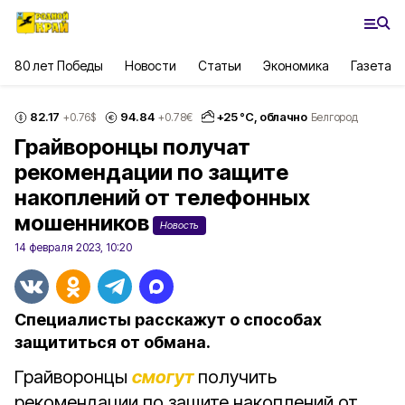
80 лет Победы
Новости
Статьи
Экономика
Газета
82.17
94.84
+
25
°С,
облачно
+0.76
$
+0.78
€
Белгород
Грайворонцы получат
рекомендации по защите
накоплений от телефонных
мошенников
Новость
14 февраля 2023, 10:20
Специалисты расскажут о способах
защититься от обмана.
Грайворонцы
смогут
получить
рекомендации по защите накоплений от