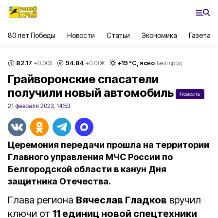
80 лет Победы
Новости
Статьи
Экономика
Газета
82.17
94.84
+
19
°С,
ясно
+0.00
$
+0.00
€
Белгород
Грайворонские спасатели
получили новый автомобиль
Новость
21 февраля 2023, 14:53
Церемония передачи прошла на территории
Главного управления МЧС России по
Белгородской области в канун Дня
защитника Отечества.
Глава региона
Вячеслав Гладков
вручил
ключи от
11 единиц новой спецтехники