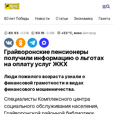
80 лет Победы
Новости
Статьи
Экономика
Газета
80.93
93.19
+
33
°С,
ясно
-0.20
$
-0.39
€
Белгород
Грайворонские пенсионеры
получили информацию о льготах
на оплату услуг ЖКХ
Люди пожилого возраста узнали о
финансовой грамотности и видах
финансового мошенничества.
Специалисты Комплексного центра
социального обслуживания населения,
Грайворонской районной библиотеки