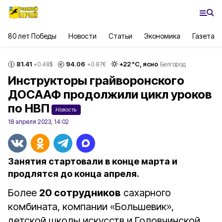
80 лет Победы
Новости
Статьи
Экономика
Газета
81.41
94.06
+
22
°С,
ясно
+0.48
$
+0.87
€
Белгород
Инструкторы грайворонского
ДОСААФ продолжили цикл уроков
по НВП
Новость
18 апреля 2023, 14:02
Занятия стартовали в конце марта и
продлятся до конца апреля.
Более
20 сотрудников
сахарного
комбината, компании «Большевик»,
детской школы искусств и Головчинской