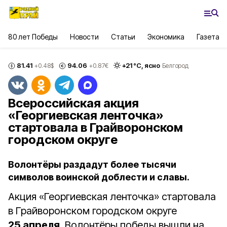
80 лет Победы
Новости
Статьи
Экономика
Газета
81.41
94.06
+
21
°С,
ясно
+0.48
$
+0.87
€
Белгород
Всероссийская акция
«Георгиевская ленточка»
стартовала в Грайворонском
городском округе
Волонтёры раздадут более тысячи
символов воинской доблести и славы.
Акция «Георгиевская ленточка» стартовала
в Грайворонском городском округе
25 апреля
. Волонтёры победы вышли на