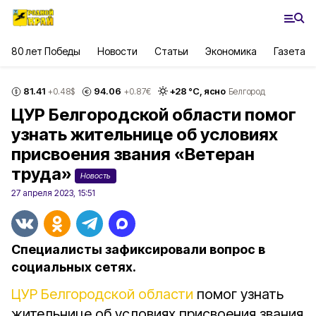
80 лет Победы
Новости
Статьи
Экономика
Газета
81.41
94.06
+
28
°С,
ясно
+0.48
$
+0.87
€
Белгород
ЦУР Белгородской области помог
узнать жительнице об условиях
присвоения звания «Ветеран
труда»
Новость
27 апреля 2023, 15:51
Специалисты зафиксировали вопрос в
социальных сетях.
ЦУР Белгородской области
помог узнать
жительнице об условиях присвоения звания