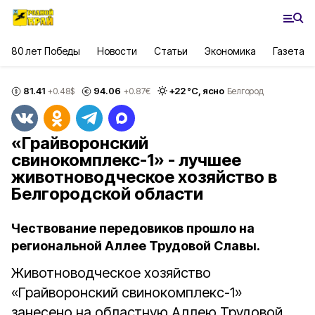
80 лет Победы
Новости
Статьи
Экономика
Газета
81.41
94.06
+
22
°С,
ясно
+0.48
$
+0.87
€
Белгород
«Грайворонский
свинокомплекс-1» - лучшее
животноводческое хозяйство в
Белгородской области
Чествование передовиков прошло на
региональной Аллее Трудовой Славы.
Животноводческое хозяйство
«Грайворонский свинокомплекс-1»
занесено на областную Аллею Трудовой