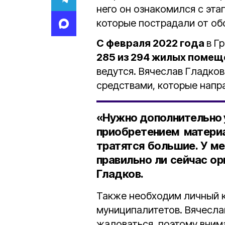
него он ознакомился с эт
которые пострадали от об
С февраля 2022 года
в Г
285 из 294 жилых помещ
ведутся. Вячеслав Гладко
средствами, которые напр
«Нужно дополнительно 
приобретением материа
тратятся большие. У м
правильно ли сейчас ор
Гладков.
Также необходим личный к
муниципалитетов. Вячесла
жаловаться, поэтому вним