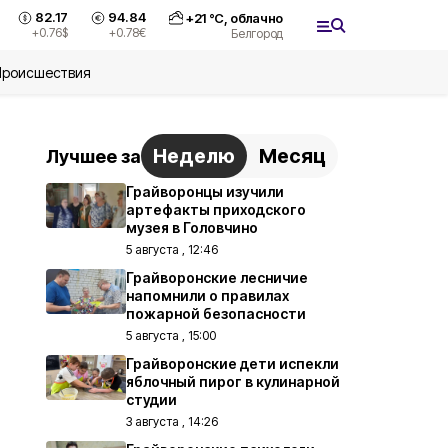
82.17
94.84
+
21
°С,
облачно
+0.76
$
+0.78
€
Белгород
Происшествия
Неделю
Месяц
Лучшее за
Грайворонцы изучили
артефакты приходского
музея в Головчино
5 августа , 12:46
Грайворонские лесничие
напомнили о правилах
пожарной безопасности
5 августа , 15:00
Грайворонские дети испекли
яблочный пирог в кулинарной
студии
3 августа , 14:26