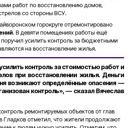
апами работ по восстановлению домов,
стрелов со стороны ВСУ.
райворонском горокруге отремонтировано
ений
. В девяти помещениях работы ещё
в поручил усилить контроль за бюджетными
авляются на восстановление жилья.
усилить контроль за стоимостью работ и
лов при восстановлении жилья. Деньги
еня возникают определённые опасения —
ганизован контроль», — сказал Вячеслав
онтроль ремонтируемых объектов от глав
в Гладков отметил, что жители продолжают
ание к людям нужно усилить. Отметим, что