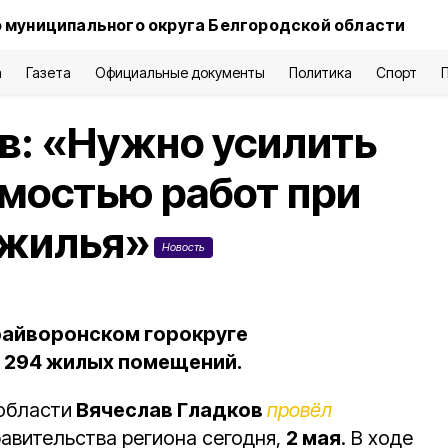
 муниципального округа Белгородской области
а
Газета
Официальные документы
Политика
Спорт
в: «Нужно усилить
имостью работ при
 жилья»
Новость
Грайворонском горокруге
 294 жилых помещений.
области
Вячеслав Гладков
провёл
авительства региона сегодня,
2 мая
. В ходе