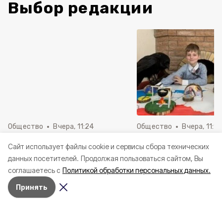
Выбор редакции
Общество
Вчера, 11:24
Общество
Вчера, 11:16
Грайворонский музей
Грайворонские шко
Cайт использует файлы cookie и сервисы сбора технических
рассказал о подвиге
победили во всеро
данных посетителей.
Продолжая пользоваться сайтом, Вы
танкиста Евгения Кузнецова
конкурсе проектов
соглашаетесь с
Политикой обработки персональных данных.
Принять