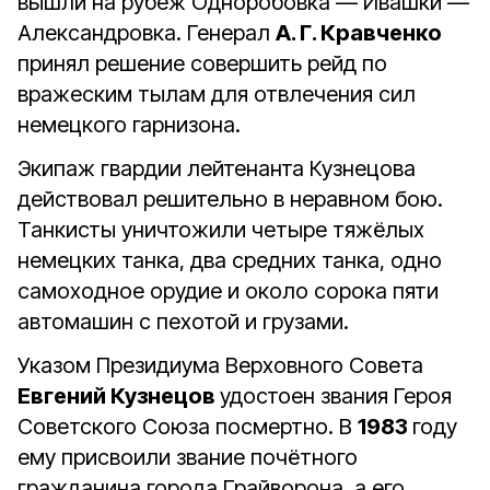
вышли на рубеж Одноробовка — Ивашки —
Александровка. Генерал
А. Г. Кравченко
принял решение совершить рейд по
вражеским тылам для отвлечения сил
немецкого гарнизона.
Экипаж гвардии лейтенанта Кузнецова
действовал решительно в неравном бою.
Танкисты уничтожили четыре тяжёлых
немецких танка, два средних танка, одно
самоходное орудие и около сорока пяти
автомашин с пехотой и грузами.
Указом Президиума Верховного Совета
Евгений Кузнецов
удостоен звания Героя
Советского Союза посмертно. В
1983
году
ему присвоили звание почётного
гражданина города Грайворона, а его