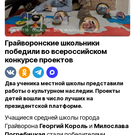
Вчера, 11:16
Общество
Фото:
vk.ru/club202965685
Грайворонские школьники
победили во всероссийском
конкурсе проектов
Два ученика местной школы представили
работы о культурном наследии. Проекты
детей вошли в число лучших на
президентской платформе.
Учащиеся средней школы города
Грайворона
Георгий Король
и
Милослава
Погребицкая
стали победителями