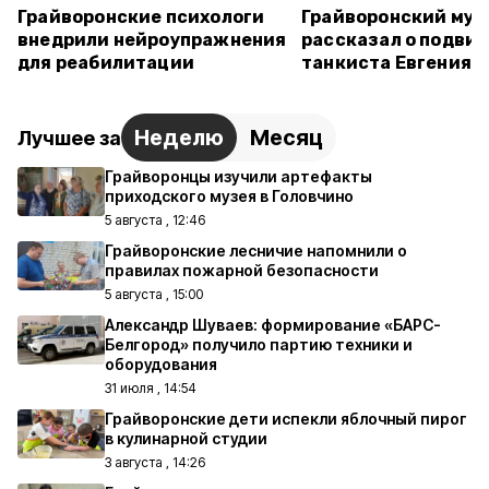
Грайворонские психологи
Грайворонский муз
внедрили нейроупражнения
рассказал о подвиг
для реабилитации
танкиста Евгения 
Неделю
Месяц
Лучшее за
Грайворонцы изучили артефакты
приходского музея в Головчино
5 августа , 12:46
Грайворонские лесничие напомнили о
правилах пожарной безопасности
5 августа , 15:00
Александр Шуваев: формирование «БАРС-
Белгород» получило партию техники и
оборудования
31 июля , 14:54
Грайворонские дети испекли яблочный пирог
в кулинарной студии
3 августа , 14:26