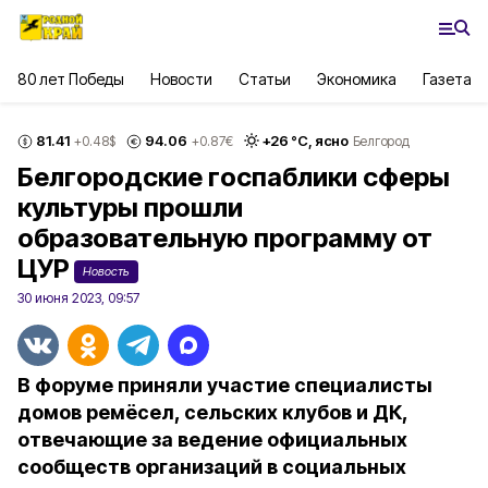
80 лет Победы
Новости
Статьи
Экономика
Газета
81.41
94.06
+
26
°С,
ясно
+0.48
$
+0.87
€
Белгород
Белгородские госпаблики сферы
культуры прошли
образовательную программу от
ЦУР
Новость
30 июня 2023, 09:57
В форуме приняли участие специалисты
домов ремёсел, сельских клубов и ДК,
отвечающие за ведение официальных
сообществ организаций в социальных