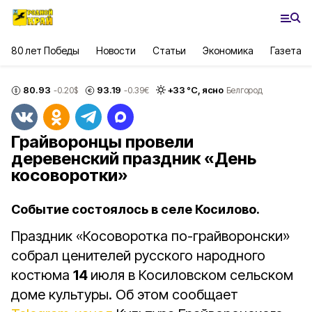
80 лет Победы
Новости
Статьи
Экономика
Газета
80.93
93.19
+
33
°С,
ясно
-0.20
$
-0.39
€
Белгород
Грайворонцы провели
деревенский праздник «День
косоворотки»
Событие состоялось в селе Косилово.
Праздник «Косоворотка по-грайворонски»
собрал ценителей русского народного
костюма
14
июля в Косиловском сельском
доме культуры. Об этом сообщает