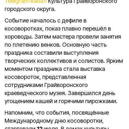
Telegram-канал
Культура Грайворонского
городского округа.
Событие началось с дефиле в
косоворотках, показ плавно перешёл в
хороводы. Затем мастера провели занятия
по плетению венков. Основную часть
праздника составили выступления
творческих коллективов и солистов. Ярким
моментом праздника стала выставка
косовороток, представленная
сотрудниками Грайворонского
краеведческого музея. Завершился день
угощением кашей и горячими пирожками.
Напомним, что события, посвящённые
Международному дню косоворотки,
стартовали
12
июля. В домах культуры