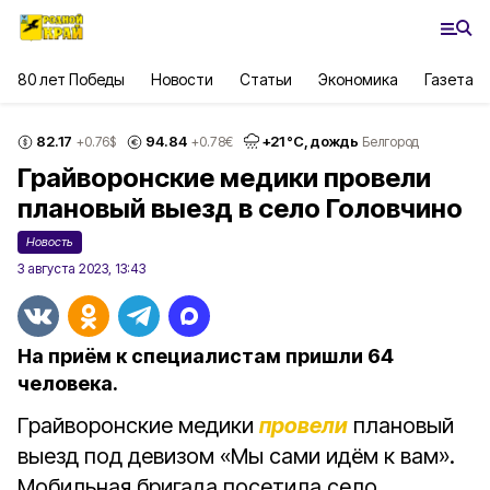
80 лет Победы
Новости
Статьи
Экономика
Газета
82.17
94.84
+
21
°С,
дождь
+0.76
$
+0.78
€
Белгород
Грайворонские медики провели
плановый выезд в село Головчино
Новость
3 августа 2023, 13:43
На приём к специалистам пришли 64
человека.
Грайворонские медики
провели
плановый
выезд под девизом «Мы сами идём к вам».
Мобильная бригада посетила село