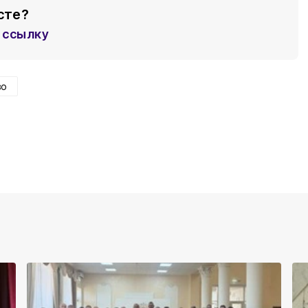
сте?
ссылку
во