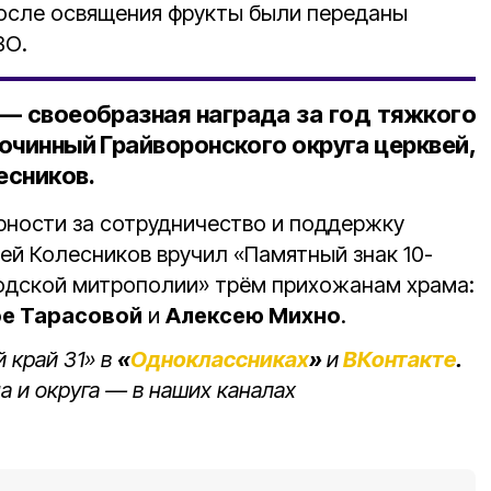
После освящения фрукты были переданы
ВО.
— своеобразная награда за год тяжкого
очинный Грайворонского округа церквей,
есников.
рности за сотрудничество и поддержку
ей Колесников вручил «Памятный знак 10-
одской митрополии» трём прихожанам храма:
ое Тарасовой
и
Алексею Михно
.
 край 31» в
«
Одноклассниках
»
и
ВКонтакте
.
а и округа — в наших каналах