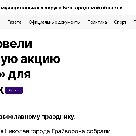
 муниципального округа Белгородской области
а
Газета
Официальные документы
Политика
Спорт
овели
ную акцию
» для
х
Новость
авославному празднику.
я Николая города Грайворона собрали