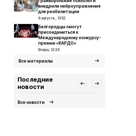
Грайворонские психологи
внедрили нейроупражнения
для реабилитации
6 августа , 13:52
Белгородцы смогут
присоединиться к
Международному конкурсу-
премии «КАРДО»
Вчера, 12:26
Все материалы
Последние
новости
Все новости