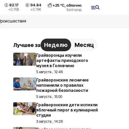
82.17
94.84
+
25
°С,
облачно
+0.76
$
+0.78
€
Белгород
Происшествия
Неделю
Месяц
Лучшее за
Грайворонцы изучили
артефакты приходского
музея в Головчино
5 августа , 12:46
Грайворонские лесничие
напомнили о правилах
пожарной безопасности
5 августа , 15:00
Грайворонские дети испекли
яблочный пирог в кулинарной
студии
3 августа , 14:26