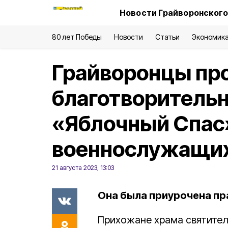
Новости Грайворонского
80 лет Победы
Новости
Статьи
Экономик
Грайворонцы пр
благотворитель
«Яблочный Спас
военнослужащи
21 августа 2023, 13:03
Она была приурочена пр
Прихожане храма святител