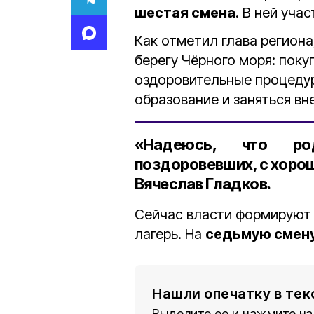
шестая смена
. В ней уча
Как отметил глава региона,
берегу Чёрного моря: поку
оздоровительные процедур
образование и заняться в
«Надеюсь, что ро
поздоровевших, с хорош
Вячеслав Гладков.
Сейчас власти формируют 
лагерь. На
седьмую смен
Нашли опечатку в тек
Выделите ее и нажмите на