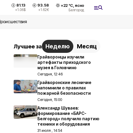
81.13
93.58
+
22
°С,
ясно
+1.06
$
+1.62
€
Белгород
Происшествия
Неделю
Месяц
Лучшее за
Грайворонцы изучили
артефакты приходского
музея в Головчино
Сегодня, 12:46
Грайворонские лесничие
напомнили о правилах
пожарной безопасности
Сегодня, 15:00
Александр Шуваев:
формирование «БАРС-
Белгород» получило партию
техники и оборудования
31 июля , 14:54