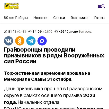
80 лет Победы
Новости
Статьи
Экономика
Газета
81.41
94.06
+
26
°С,
ясно
+0.48
$
+0.87
€
Белгород
Грайворонцы проводили
призывников в ряды Вооружённых
сил России
Торжественная церемония прошла на
Мемориале Славы 31 октября.
День призывника прошел в Грайворонском
округе в рамках осеннего призыва
2023
года.
Начальник отдела