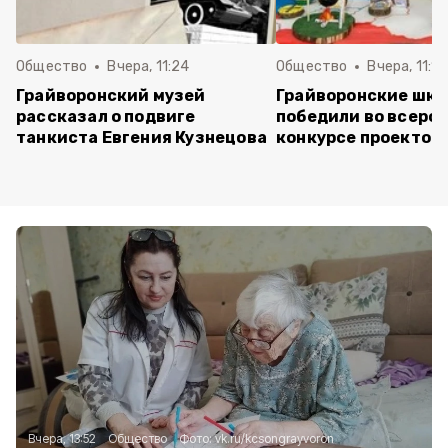
Общество
Вчера, 11:24
Общество
Вчера, 11:16
Грайворонский музей
Грайворонские шко
рассказал о подвиге
победили во всеро
танкиста Евгения Кузнецова
конкурсе проектов
Вчера, 13:52
Общество
Фото:
vk.ru/kcsongrayvoron