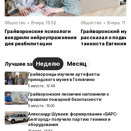
Общество
Вчера, 13:52
Общество
Вчера, 11:2
Грайворонские психологи
Грайворонский муз
внедрили нейроупражнения
рассказал о подвиг
для реабилитации
танкиста Евгения 
Неделю
Месяц
Лучшее за
Грайворонцы изучили артефакты
приходского музея в Головчино
5 августа , 12:46
Грайворонские лесничие напомнили о
правилах пожарной безопасности
5 августа , 15:00
Александр Шуваев: формирование «БАРС-
Белгород» получило партию техники и
оборудования
31 июля , 14:54