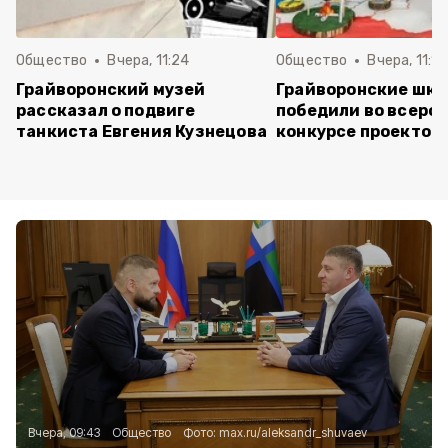
Общество
Вчера, 11:24
Общество
Вчера, 11:16
Грайворонский музей
Грайворонские шко
рассказал о подвиге
победили во всеро
танкиста Евгения Кузнецова
конкурсе проектов
Вчера, 09:43
Общество
Фото:
max.ru/aleksandr_shuvaev