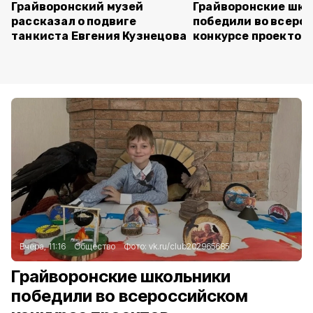
Грайворонский музей
Грайворонские шко
рассказал о подвиге
победили во всеро
танкиста Евгения Кузнецова
конкурсе проектов
Вчера, 11:16
Общество
Фото:
vk.ru/club202965685
Грайворонские школьники
победили во всероссийском