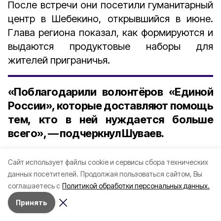
После встречи они посетили гуманитарный
центр в Шебекино, открывшийся в июне.
Глава региона п
оказал
, как формируются и
выдаются продуктовые наборы для
жителей приграничья.
«Поблагодарили волонтёров «Единой
России», которые доставляют помощь
тем, кто в ней нуждается больше
всего», — подчеркнул Шуваев.
Затем они отправились в одно из
Cайт использует файлы cookie и сервисы сбора технических
расположений добровольческого отряда
данных посетителей.
Продолжая пользоваться сайтом, Вы
«БАРС-Белгород». Там бойцы были
соглашаетесь с
Политикой обработки персональных данных.
отмечены наградами за спасение мирных
Принять
жителей из-под обстрелов.