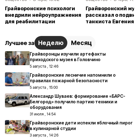
Грайворонские психологи
Грайворонский муз
внедрили нейроупражнения
рассказал о подвиг
для реабилитации
танкиста Евгения 
Неделю
Месяц
Лучшее за
Грайворонцы изучили артефакты
приходского музея в Головчино
5 августа , 12:46
Грайворонские лесничие напомнили о
правилах пожарной безопасности
5 августа , 15:00
Александр Шуваев: формирование «БАРС-
Белгород» получило партию техники и
оборудования
31 июля , 14:54
Грайворонские дети испекли яблочный пирог
в кулинарной студии
3 августа , 14:26