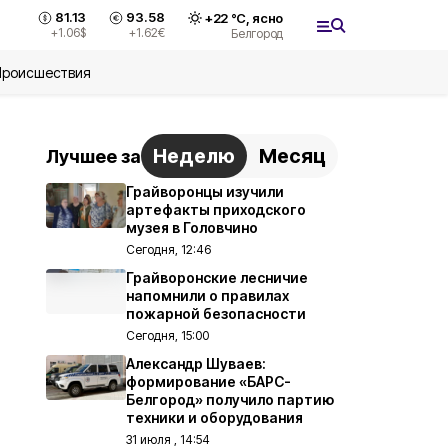
81.13
93.58
+
22
°С,
ясно
+1.06
$
+1.62
€
Белгород
Происшествия
Неделю
Месяц
Лучшее за
Грайворонцы изучили
артефакты приходского
музея в Головчино
Сегодня, 12:46
Грайворонские лесничие
напомнили о правилах
пожарной безопасности
Сегодня, 15:00
Александр Шуваев:
формирование «БАРС-
Белгород» получило партию
техники и оборудования
31 июля , 14:54