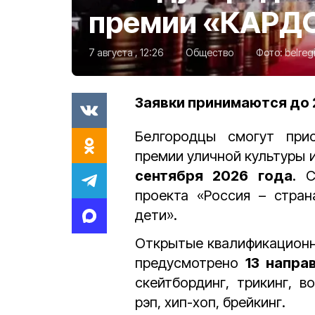
премии «КАРД
7 августа , 12:26
Общество
Фото:
belreg
Заявки принимаются до 
Белгородцы смогут при
премии
уличной культуры 
сентября 2026 года
. 
проекта «Россия – стра
дети».
Открытые квалификационн
предусмотрено
13 напра
скейтбординг, трикинг, в
рэп, хип-хоп, брейкинг.