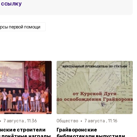
ссылку
урсы первой помощи
7 августа , 11:36
Общество
7 августа , 11:16
нские строители
Грайворонские
 почётные награды
библиотекари выпустили