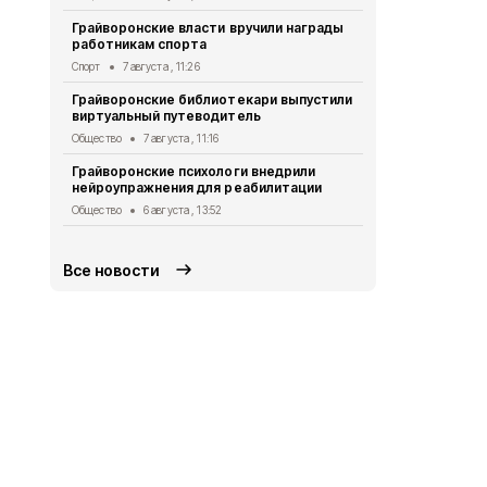
Александр 
Грайворонские власти вручили награды
Евгением П
работникам спорта
безопаснос
Спорт
7 августа , 11:26
Общество
6 
Грайворонские библиотекари выпустили
Александр 
виртуальный путеводитель
Путину о б
в Белгород
Общество
7 августа , 11:16
Общество
5 
Грайворонские психологи внедрили
нейроупражнения для реабилитации
Грайворонс
правилах п
Общество
6 августа , 13:52
Общество
5 
Все новости