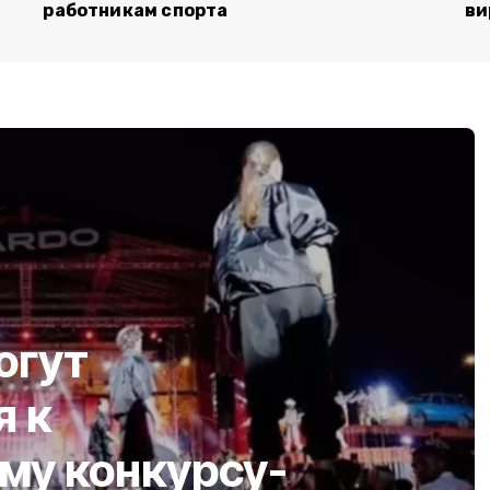
работникам спорта
ви
огут
я к
у конкурсу-