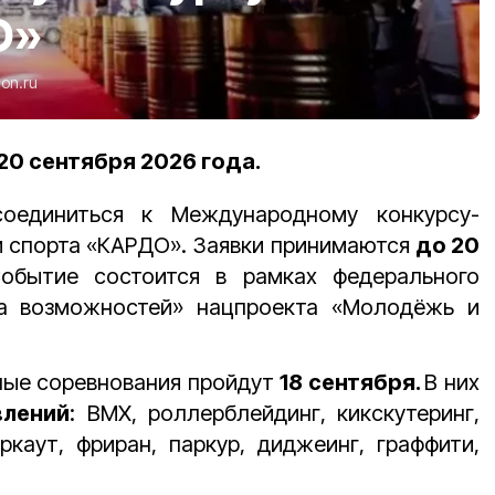
О»
ion.ru
20 сентября 2026 года.
соединиться к Международному конкурсу-
и спорта «КАРДО». Заявки принимаются
до 20
Событие состоится в рамках федерального
на возможностей» нацпроекта «Молодёжь и
ые соревнования пройдут
18 сентября.
В них
влений
: BMX, роллерблейдинг, кикскутеринг,
оркаут, фриран, паркур, диджеинг, граффити,