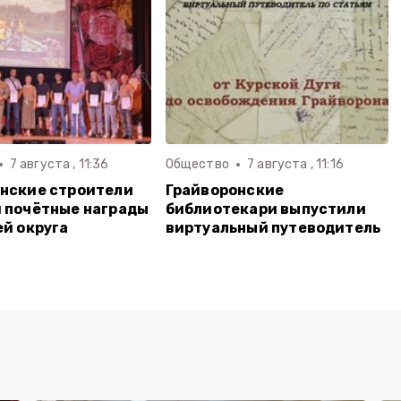
7 августа , 11:36
Общество
7 августа , 11:16
нские строители
Грайворонские
 почётные награды
библиотекари выпустили
ей округа
виртуальный путеводитель