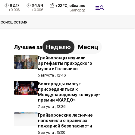
82.17
94.84
+
22
°С,
облачно
+0.00
$
+0.00
€
Белгород
Происшествия
Неделю
Месяц
Лучшее за
Грайворонцы изучили
артефакты приходского
музея в Головчино
5 августа , 12:46
Белгородцы смогут
присоединиться к
Международному конкурсу-
премии «КАРДО»
7 августа , 12:26
Грайворонские лесничие
напомнили о правилах
пожарной безопасности
5 августа , 15:00