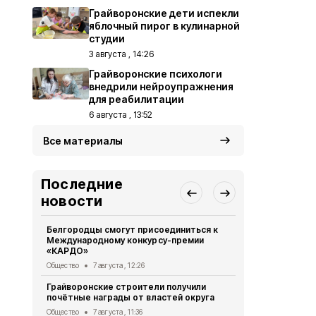
Грайворонские дети испекли
яблочный пирог в кулинарной
студии
3 августа , 14:26
Грайворонские психологи
внедрили нейроупражнения
для реабилитации
6 августа , 13:52
Все материалы
Последние
новости
Белгородцы смогут присоединиться к
Грайворонск
Международному конкурсу-премии
подвиге тан
«КАРДО»
Общество
6 
Общество
7 августа , 12:26
Грайворонс
Грайворонские строители получили
всероссийс
почётные награды от властей округа
Общество
6 
Общество
7 августа , 11:36