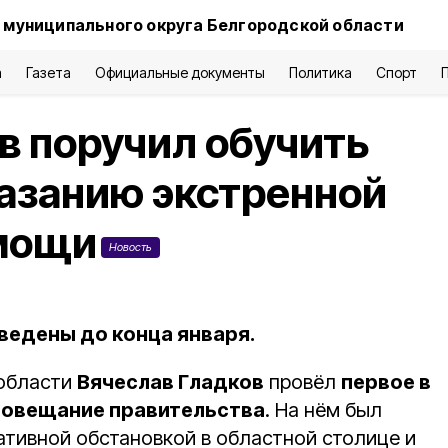
 муниципального округа Белгородской области
а
Газета
Официальные документы
Политика
Спорт
в поручил обучить
азанию экстренной
мощи
Новость
едены до конца января.
 области
Вячеслав Гладков
провёл
первое в
совещание правительства
. На нём был
ативной обстановкой в областной столице и