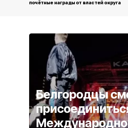
почётные награды от властей округа
Белгородцы см
присоединитьс
Международном