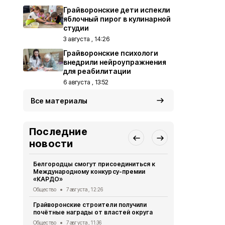
Грайворонские дети испекли
яблочный пирог в кулинарной
студии
3 августа , 14:26
Грайворонские психологи
внедрили нейроупражнения
для реабилитации
6 августа , 13:52
Все материалы
Последние
новости
Белгородцы смогут присоединиться к
Грайворонск
Международному конкурсу-премии
подвиге тан
«КАРДО»
Общество
6 
Общество
7 августа , 12:26
Грайворонс
Грайворонские строители получили
всероссийс
почётные награды от властей округа
Общество
6 
Общество
7 августа , 11:36