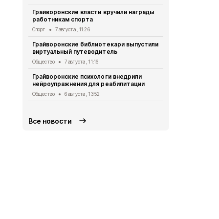
Александр 
Грайворонские власти вручили награды
Евгением П
работникам спорта
безопаснос
Спорт
7 августа , 11:26
Общество
6 
Грайворонские библиотекари выпустили
Александр 
виртуальный путеводитель
Путину о б
в Белгород
Общество
7 августа , 11:16
Общество
5 
Грайворонские психологи внедрили
нейроупражнения для реабилитации
Грайворонс
правилах п
Общество
6 августа , 13:52
Общество
5 
Все новости