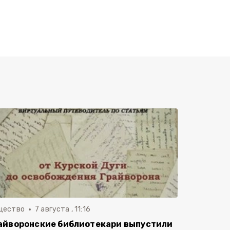
щество
7 августа , 11:16
айворонские библиотекари выпустили