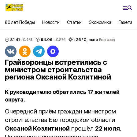
80 лет Победы
Новости
Статьи
Экономика
Газета
81.41
94.06
+
26
°С,
ясно
+0.48
$
+0.87
€
Белгород
Грайворонцы встретились с
министром строительства
региона Оксаной Козлитиной
К руководителю обратились 17 жителей
округа.
Очередной приём граждан министром
строительства Белгородской области
Оксаной Козлитиной
прошёл
22 июля
.