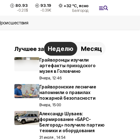
80.93
93.19
+
32
°С,
ясно
-0.20
$
-0.39
€
Белгород
Происшествия
Неделю
Месяц
Лучшее за
Грайворонцы изучили
артефакты приходского
музея в Головчино
Вчера, 12:46
Грайворонские лесничие
напомнили о правилах
пожарной безопасности
Вчера, 15:00
Александр Шуваев:
формирование «БАРС-
Белгород» получило партию
техники и оборудования
31 июля , 14:54