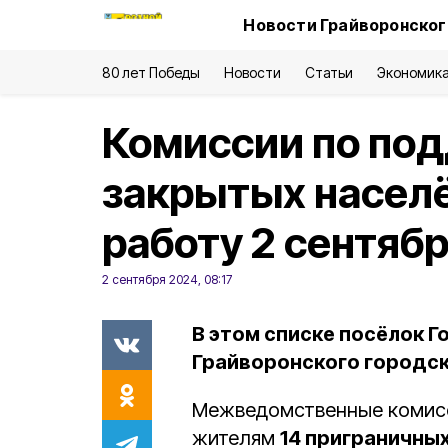
Новости Грайворонског
80 лет Победы
Новости
Статьи
Экономик
Комиссии по по
закрытых населё
работу 2 сентяб
2 сентября 2024, 08:17
В этом списке посёлок Г
Грайворонского городск
Межведомственные комисс
жителям
14 приграничны