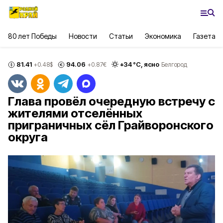
80 лет Победы
Новости
Статьи
Экономика
Газета
81.41
94.06
+
34
°С,
ясно
+0.48
$
+0.87
€
Белгород
Глава провёл очередную встречу с
жителями отселённых
приграничных сёл Грайворонского
округа