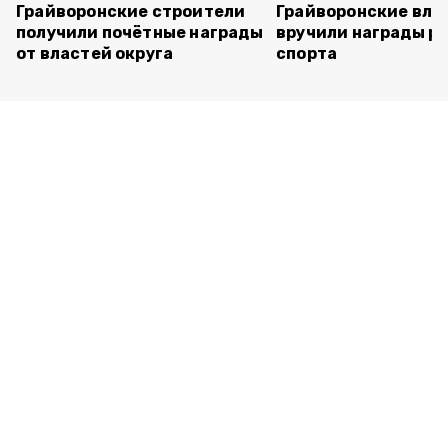
Грайворонские строители
Грайворонские вла
получили почётные награды
вручили награды р
от властей округа
спорта