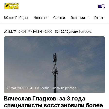
80 лет Победы
Новости
Статьи
Экономика
Газета
82.17
94.84
+
22
°С,
ясно
+0.00
$
+0.00
€
Белгород
22 мая 2025, 11:04
Общество
Фото:
belpressa.ru
Вячеслав Гладков: за 3 года
специалисты восстановили более