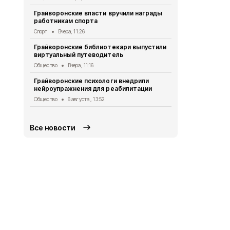
Александр 
Грайворонские власти вручили награды
Евгением П
работникам спорта
безопаснос
Спорт
Вчера, 11:26
Общество
6 
Грайворонские библиотекари выпустили
Александр 
виртуальный путеводитель
Путину о б
в Белгород
Общество
Вчера, 11:16
Общество
5 
Грайворонские психологи внедрили
нейроупражнения для реабилитации
Грайворонс
правилах п
Общество
6 августа , 13:52
Общество
5 
Все новости