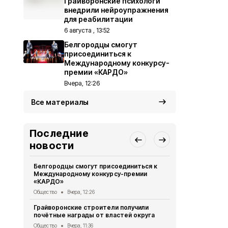
Грайворонские психологи
внедрили нейроупражнения
для реабилитации
6 августа , 13:52
Белгородцы смогут
присоединиться к
Международному конкурсу-
премии «КАРДО»
Вчера, 12:26
Все материалы
Последние
новости
Белгородцы смогут присоединиться к
Грайворонск
Международному конкурсу-премии
подвиге тан
«КАРДО»
Общество
6 
Общество
Вчера, 12:26
Грайворонс
Грайворонские строители получили
всероссийс
почётные награды от властей округа
Общество
6 
Общество
Вчера, 11:36