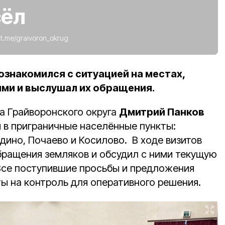
сёл
:
t.me/graivoron_okrug
 ознакомился с ситуацией на местах,
ями и выслушал их обращения.
а Грайворонского округа
Дмитрий Панков
 в приграничные населённые пункты:
дино, Почаево и Косилово. В ходе визитов
ращения земляков и обсудил с ними текущую
Все поступившие просьбы и предложения
ты на контроль для оперативного решения.