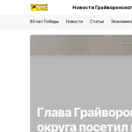
Новости Грайворонског
80 лет Победы
Новости
Статьи
Экономик
Глава Грайворо
округа посетил