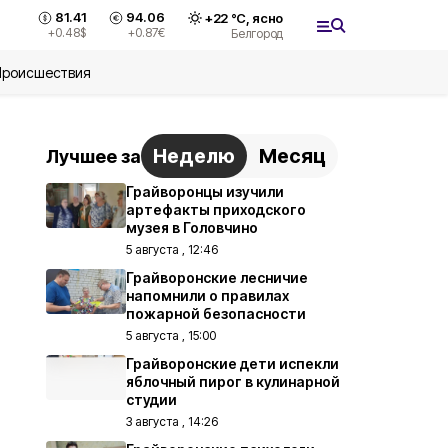
81.41
94.06
+
22
°С,
ясно
+0.48
$
+0.87
€
Белгород
Происшествия
Неделю
Месяц
Лучшее за
Грайворонцы изучили
артефакты приходского
музея в Головчино
5 августа , 12:46
Грайворонские лесничие
напомнили о правилах
пожарной безопасности
5 августа , 15:00
Грайворонские дети испекли
яблочный пирог в кулинарной
студии
3 августа , 14:26