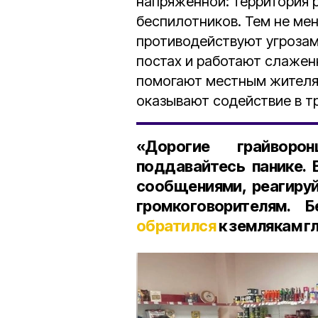
напряжённой: территория 
беспилотников. Тем не ме
противодействуют угрозам
постах и работают слажен
помогают местным жителя
оказывают содействие в т
«Дорогие грайворо
поддавайтесь панике.
сообщениями, реагируй
громкоговорителям. 
обратился
к землякам гл