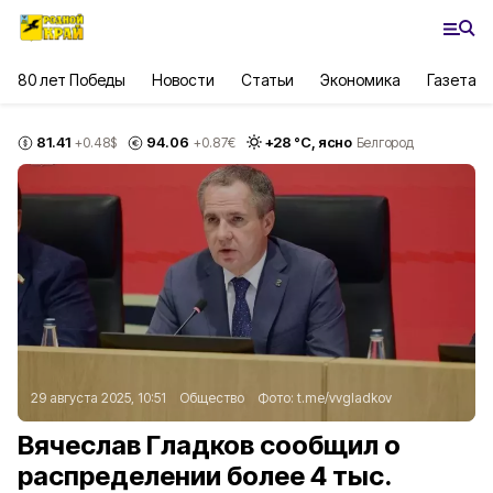
80 лет Победы
Новости
Статьи
Экономика
Газета
81.41
94.06
+
28
°С,
ясно
+0.48
$
+0.87
€
Белгород
29 августа 2025, 10:51
Общество
Фото:
t.me/vvgladkov
Вячеслав Гладков сообщил о
распределении более 4 тыс.