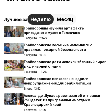
Неделю
Месяц
Лучшее за
Грайворонцы изучили артефакты
приходского музея в Головчино
5 августа , 12:46
Грайворонские лесничие напомнили о
правилах пожарной безопасности
5 августа , 15:00
Грайворонские дети испекли яблочный пирог
в кулинарной студии
3 августа , 14:26
Грайворонские психологи внедрили
нейроупражнения для реабилитации
Вчера, 13:52
Александр Шуваев рассказал об отправке
750 детей из приграничья на отдых в
Краснодарский край
1 августа , 17:09