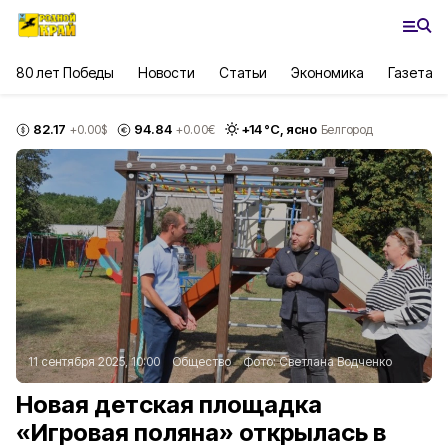
80 лет Победы
Новости
Статьи
Экономика
Газета
82.17
94.84
+
14
°С,
ясно
+0.00
$
+0.00
€
Белгород
11 сентября 2025, 10:00
Общество
Фото:
Светлана Водченко
Новая детская площадка
«Игровая поляна» открылась в