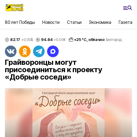
80 лет Победы
Новости
Статьи
Экономика
Газета
82.17
94.84
+
25
°С,
облачно
+0.00
$
+0.00
€
Белгород
Грайворонцы могут
присоединиться к проекту
«Добрые соседи»